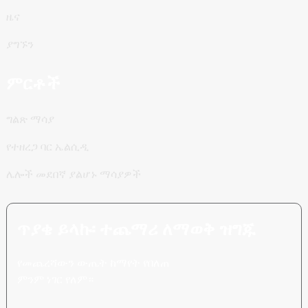
ዜና
ያግኙን
ምርቶች
ግልጽ ማሳያ
የተዘረጋ ባር ኤልሲዲ
ሌሎች መደበኛ ያልሆኑ ማሳያዎች
ጥያቄ ይላኩ፡ ተጨማሪ ለማወቅ ዝግጁ
የመጨረሻውን ውጤት ከማየት የበለጠ
ምንም ነገር የለም።