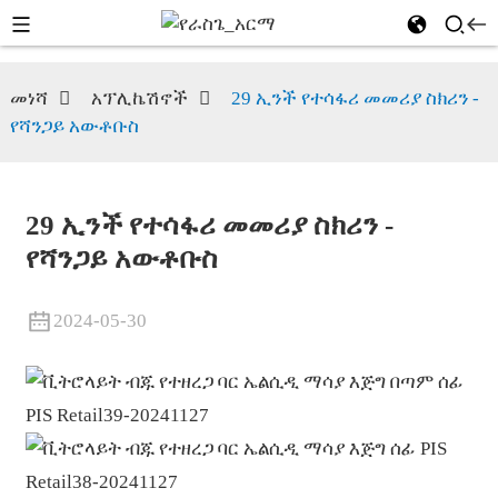
መነሻ
አፕሊኬሽኖች
29 ኢንች የተሳፋሪ መመሪያ ስክሪን -
የሻንጋይ አውቶቡስ
29 ኢንች የተሳፋሪ መመሪያ ስክሪን -
የሻንጋይ አውቶቡስ
2024-05-30