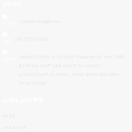
ያግኙን
sales@vitrolight.com
+86 17521193269
አክል/የእኛ የምርት እና ኦፕሬሽን ማዕከል፡ ህንፃ 8፣ ቁጥር 1688
ጂጉንግ ሮድ (ዓለም አቀፍ አነስተኛ እና መካከለኛ
ኢንተርፕራይዞች የኢንዱስትሪ ፓርክ)፣ ጂንሻን ዲስትሪክት፣
ሻንጋይ 201506
ፈጣን አገናኞች
ስለ እኛ
አፕሊኬሽኖች