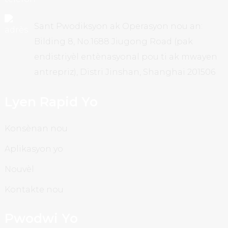
Sant Pwodiksyon ak Operasyon nou an:
Bilding 8, No.1688 Jiugong Road (pak
endistriyèl entènasyonal pou ti ak mwayen
antrepriz), Distri Jinshan, Shanghai 201506
Lyen Rapid Yo
Konsènan nou
Aplikasyon yo
Nouvèl
Kontakte nou
Pwodwi Yo