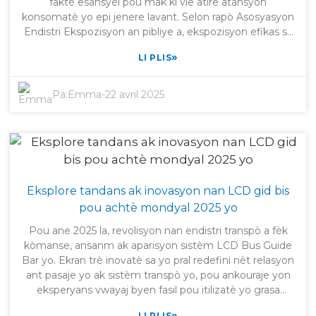
faktè esansyèl pou mak ki vle atire atansyon
konsomatè yo epi jenere lavant. Selon rapò Asosyasyon
Endistri Ekspozisyon an pibliye a, ekspozisyon efikas sa
yo ka ede maksimize lavant jiska 50%, kidonk bay
»
LI PLIS
détaillants yo yon gwo ROI. Piske konsomatè yo gen
tandans enfliyanse pa estrateji machandaj vizyèl, kenbe
ekspozisyon sa yo nan ekselan kondisyon vin tounen
Pa:
Emma
-
22 avril 2025
yon egzijans operasyonèl pou maksimize rentabilité.
Shanghai Vitrolight Technology Co., Ltd. apresye
mwayen ki itilize pou inovasyon ekspozisyon amelyore
lavi nan komès. Nou te etabli an 2007 pou devlope ak
fabrike diferan pwodwi ekspozisyon ki gen ladan LCD
long bann, LCD transparan, LCD koube, ak OLED
Eksplore tandans ak inovasyon nan LCD gid bis
transparan. Lè nou konsantre sou kalite ak teknoloji
pou achtè mondyal 2025 yo
avanse, nou ede détaillants yo kenbe Ekspozisyon Shelf
Edge yo pi efikasman, kidonk diminye depans
Pou ane 2025 la, revolisyon nan endistri transpò a fèk
reparasyon, pandan y ap ede pwodwi yo tou jwenn
kòmanse, ansanm ak aparisyon sistèm LCD Bus Guide
atansyon imedya. Nan pòs sa a, nou pral mete aksan
Bar yo. Ekran trè inovatè sa yo pral redefini nèt relasyon
sou sèt konsèy sou kenbe ekspozisyon sa yo pou
ant pasaje yo ak sistèm transpò yo, pou ankouraje yon
pèfòmans ak rentabilité optimal.
eksperyans vwayaj byen fasil pou itilizatè yo grasa
enfòmasyon an tan reyèl ak kominikasyon san
»
LI PLIS