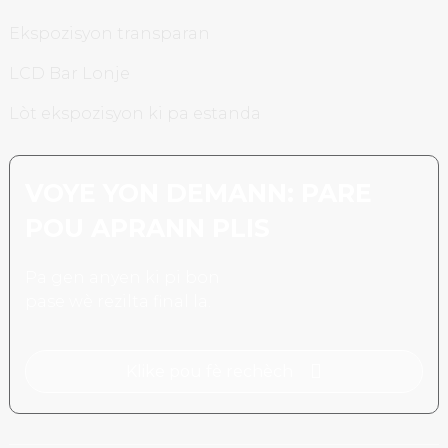
Ekspozisyon transparan
LCD Bar Lonje
Lòt ekspozisyon ki pa estanda
VOYE YON DEMANN: PARE
POU APRANN PLIS
Pa gen anyen ki pi bon
pase wè rezilta final la.
Klike pou fè rechèch