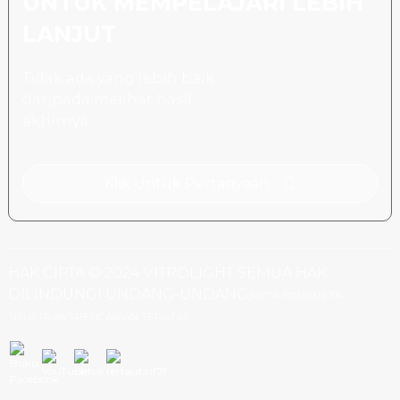
UNTUK MEMPELAJARI LEBIH
LANJUT
Tidak ada yang lebih baik
daripada melihat hasil
akhirnya.
Klik Untuk Pertanyaan
HAK CIPTA © 2024 VITROLIGHT SEMUA HAK
DILINDUNGI UNDANG-UNDANG.
PETA SITUS,
PETA
SITUSTRANS,
PENCARIAN TERATAS