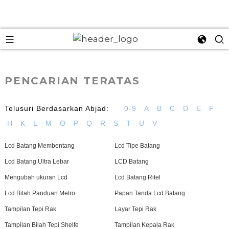
ese
PENCARIAN TERATAS
Telusuri Berdasarkan Abjad:
0-9
A
B
C
D
E
F
e
H
K
L
M
O
P
Q
R
S
T
U
V
Lcd Batang Membentang
Lcd Tipe Batang
Lcd Batang Ultra Lebar
LCD Batang
Mengubah ukuran Lcd
Lcd Batang Ritel
Lcd Bilah Panduan Metro
Papan Tanda Lcd Batang
Tampilan Tepi Rak
Layar Tepi Rak
Tampilan Bilah Tepi Shelfe
Tampilan Kepala Rak