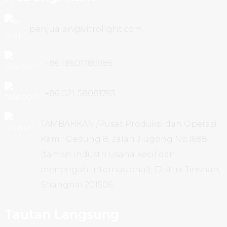
penjualan@vitrolight.com
+86 18601789986
+86 021-58081793
TAMBAHKAN /Pusat Produksi dan Operasi
Kami: Gedung 8, Jalan Jiugong No.1688
(taman industri usaha kecil dan
menengah internasional), Distrik Jinshan,
Shanghai 201506
Tautan Langsung