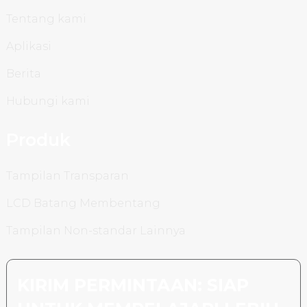
Tentang kami
Aplikasi
Berita
Hubungi kami
Produk
Tampilan Transparan
LCD Batang Membentang
Tampilan Non-standar Lainnya
KIRIM PERMINTAAN: SIAP