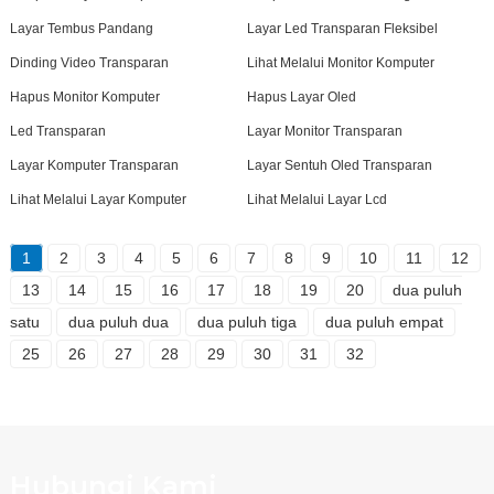
Layar Tembus Pandang
Layar Led Transparan Fleksibel
Dinding Video Transparan
Lihat Melalui Monitor Komputer
Hapus Monitor Komputer
Hapus Layar Oled
Led Transparan
Layar Monitor Transparan
Layar Komputer Transparan
Layar Sentuh Oled Transparan
Lihat Melalui Layar Komputer
Lihat Melalui Layar Lcd
1
2
3
4
5
6
7
8
9
10
11
12
13
14
15
16
17
18
19
20
dua puluh
satu
dua puluh dua
dua puluh tiga
dua puluh empat
25
26
27
28
29
30
31
32
Hubungi Kami