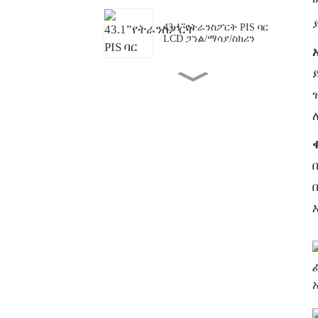
43.1”የትራንስፖርት PIS ባር
LCD ፓነል/ማሳያ/ስክሪን
49.5 ኢንች ግልጽ OLED
ማሳያ ማያ ገጽ
ብጁ የተዘረጋ ባር ኤልሲዲ ፓነል/
ማሳያ/ስክሪን
የመደርደሪያ ራስ አሞሌ ኤልሲዲ
ማሳያ
23.6” ክብ/ክብ ኤልሲዲ ማሳያ/
ስክሪን