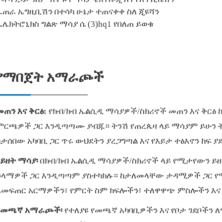
የማበጀት አማራጮች
መጠን እና ቅርፅ:
የክብ/ክብ ኤልሲዲ ማሳያዎች/ስክሪኖች መጠን እና ቅርፅ 
ምርጫዎች ጋር እንዲጣጣሙ ያብጁ። ትንሽ የጠረጴዛ ላይ ማሳያም ይሁን ት
ከታሰበው አካባቢ ጋር ጥሩ ውህደትን ያረጋግጣል እና የእይታ ተፅእኖን ከፍ ያ
የይዘት ማሳያ፡
በክብ/ክብ ኤልሲዲ ማሳያዎች/ስክሪኖች ላይ የሚታየውን ይዘ
ዓላማዎች ጋር እንዲጣጣም ያስተካክሉ። ከታለመላቸው ታዳሚዎች ጋር 
ለመፍጠር አርማዎችን፣ የምርት ስም ክፍሎችን፣ ተለዋዋጭ ምስሎችን እና
የመጫኛ አማራጮች፡
የተለያዩ የመጫኛ አካባቢዎችን እና የቦታ ገደቦችን 