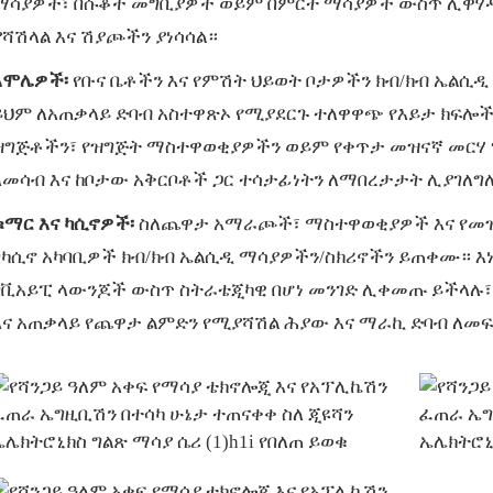
ማሳያዎች፣ በሱቆች መግቢያዎች ወይም በምርት ማሳያዎች ውስጥ ሊዋሃዱ
ያሻሽላል እና ሽያጮችን ያነሳሳል።
አሞሌዎች፡
የቡና ቤቶችን እና የምሽት ህይወት ቦታዎችን ክብ/ክብ ኤልሲ
ይህም ለአጠቃላይ ድባብ አስተዋጽኦ የሚያደርጉ ተለዋዋጭ የእይታ ክፍሎች
ዝግጅቶችን፣ የዝግጅት ማስተዋወቂያዎችን ወይም የቀጥታ መዝናኛ መርሃ 
ለመሳብ እና ከቦታው አቅርቦቶች ጋር ተሳታፊነትን ለማበረታታት ሊያገለግ
ቁማር እና ካሲኖዎች፡
ስለጨዋታ አማራጮች፣ ማስተዋወቂያዎች እና የመዝ
በካሲኖ አካባቢዎች ክብ/ክብ ኤልሲዲ ማሳያዎችን/ስክሪኖችን ይጠቀሙ። 
በቪአይፒ ላውንጆች ውስጥ ስትራቴጂካዊ በሆነ መንገድ ሊቀመጡ ይችላሉ፣
እና አጠቃላይ የጨዋታ ልምድን የሚያሻሽል ሕያው እና ማራኪ ድባብ ለመፍ