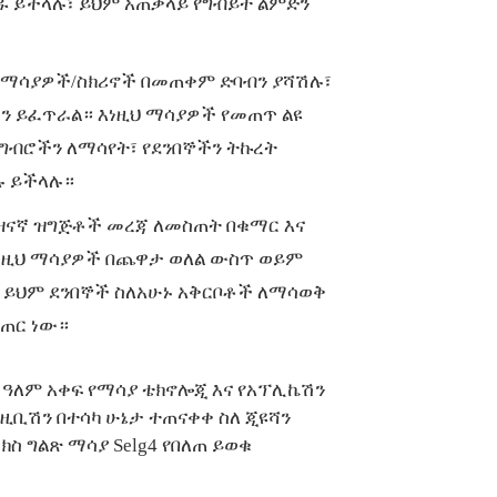
 ይችላሉ፣ ይህም አጠቃላይ የግብይት ልምድን
ዲ ማሳያዎች/ስክሪኖች በመጠቀም ድባብን ያሻሽሉ፣
ን ይፈጥራል። እነዚህ ማሳያዎች የመጠጥ ልዩ
ግብሮችን ለማሳየት፣ የደንበኞችን ትኩረት
ሉ ይችላሉ።
ናኛ ዝግጅቶች መረጃ ለመስጠት በቁማር እና
እነዚህ ማሳያዎች በጨዋታ ወለል ውስጥ ወይም
 ይህም ደንበኞች ስለአሁኑ አቅርቦቶች ለማሳወቅ
ጠር ነው።