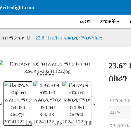
@vitrolight.com
መነሻ
ምርቶች
ክብ ማያ ገጽ
23.6” ክብ/ክብ ኤልሲዲ ማሳያ/ስክሪን
23.6”
Loading...
Loading...
ስክሪን
የምርት አይ
ልኬት
ንቁ አካባቢ