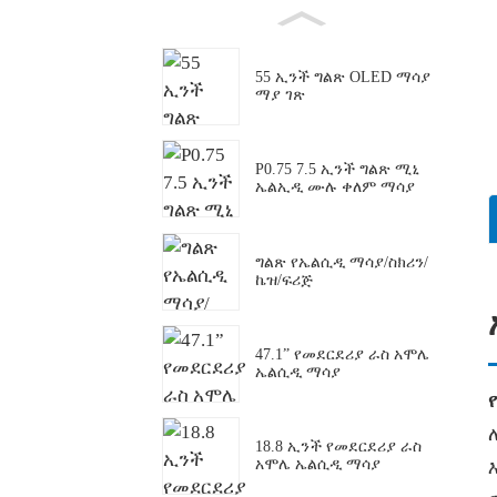
55 ኢንች ግልጽ OLED ማሳያ
ማያ ገጽ
P0.75 7.5 ኢንች ግልጽ ሚኒ
ኤልኢዲ ሙሉ ቀለም ማሳያ
ግልጽ የኤልሲዲ ማሳያ/ስክሪን/
ኬዝ/ፍሪጅ
47.1” የመደርደሪያ ራስ አሞሌ
ኤልሲዲ ማሳያ
18.8 ኢንች የመደርደሪያ ራስ
አሞሌ ኤልሲዲ ማሳያ