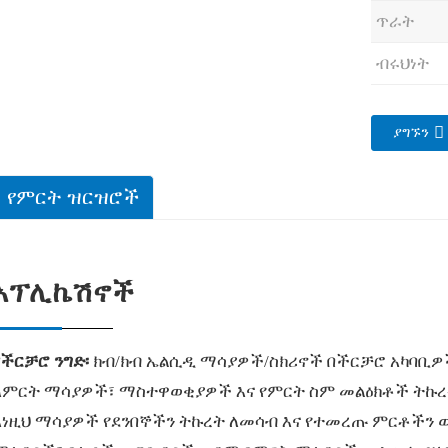
ጥራት
ብሩህነት
ያግኙን
የምርት ዝርዝሮች
አፕሊኬሽኖች
የችርቻሮ ንግድ፡
ክብ/ክብ ኤልሲዲ ማሳያዎች/ስክሪኖች በችርቻሮ አካባቢዎ
ለምርት ማሳያዎች፣ ማስተዋወቂያዎች እና የምርት ስም መልዕክቶች ትኩረት
እነዚህ ማሳያዎች የደንበኞችን ትኩረት ለመሳብ እና የተመረጡ ምርቶችን 