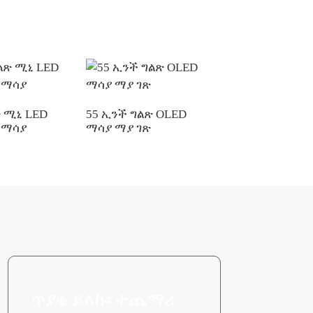
ጽ ሚኒ LED
55 ኢንች ግልጽ OLED
LCD ማሳያ ከዳይናሚ
 ማሳያ
ማሳያ ማያ ገጽ
የኋላ ብርሃን ጋር
ጥያቄ ይላኩ፡ ተጨማሪ