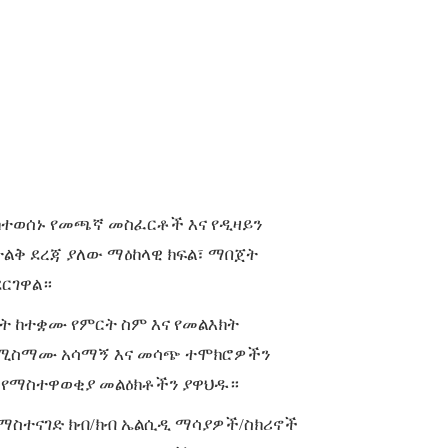
ከተወሰኑ የመጫኛ መስፈርቶች እና የዲዛይን
ልቅ ደረጃ ያለው ማዕከላዊ ክፍል፣ ማበጀት
ደርገዋል።
ት ከተቋሙ የምርት ስም እና የመልእክት
የሚስማሙ አሳማኝ እና መሳጭ ተሞክሮዎችን
 የማስተዋወቂያ መልዕክቶችን ያዋህዱ።
ለማስተናገድ ክብ/ክብ ኤልሲዲ ማሳያዎች/ስክሪኖች