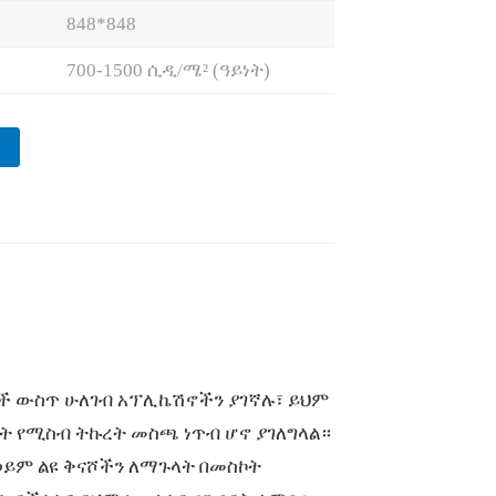
848*848
700-1500 ሲዲ/ሜ² (ዓይነት)
ች ውስጥ ሁለገብ አፕሊኬሽኖችን ያገኛሉ፣ ይህም
 የሚስብ ትኩረት መስጫ ነጥብ ሆኖ ያገለግላል።
ወይም ልዩ ቅናሾችን ለማጉላት በመስኮት