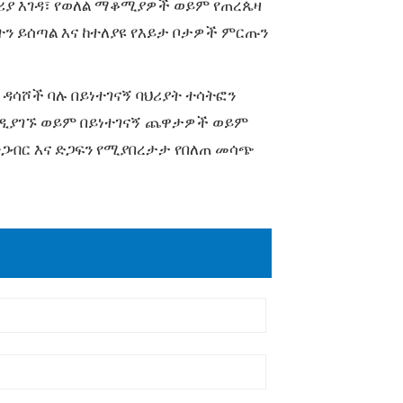
ያ እገዳ፣ የወለል ማቆሚያዎች ወይም የጠረጴዛ
ን ይሰጣል እና ከተለያዩ የእይታ ቦታዎች ምርጡን
ዳሳሾች ባሉ በይነተገናኝ ባህሪያት ተሳትፎን
ንዲያገኙ ወይም በይነተገናኝ ጨዋታዎች ወይም
ብር እና ድጋፍን የሚያበረታታ የበለጠ መሳጭ