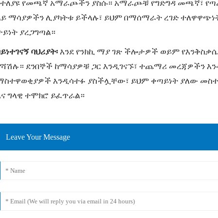
የተለያዩ የመጫኛ አማራጮችን ያስሱ። አማራጮቹ የግድግዳ መጫኛ፣ የጣሪ
ላይ ማሳያዎችን ሊያካትቱ ይችላሉ፣ ይህም በማሰማራት ረገድ ተለዋዋጭነት
ታይነት ያረጋግጣል።
በይነተገናኝ ባህሪያት፡
እንደ የንክኪ ማያ ገጽ ችሎታዎች ወይም የእንቅስቃሴ 
ያሻሽሉ። ደንበኞች ከማሳያዎቹ ጋር እንዲገናኙ፣ ተጨማሪ መረጃዎችን እ
ማስተዋወቂያዎች እንዲሳተፉ ያስችሏቸው፣ ይህም ቀጣይነት ያለው መስተጋ
እና ግላዊ ተሞክሮ ይፈጥራል።
Leave Your Message