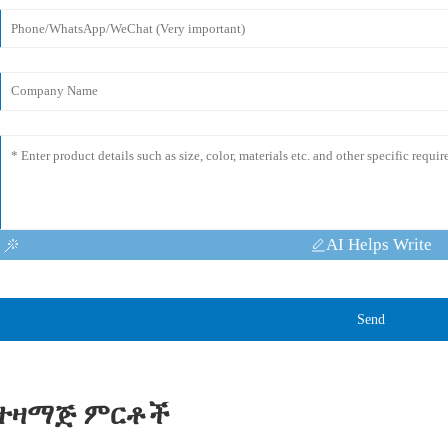
AI Helps Write
Send
ተዛማጅ ምርቶች