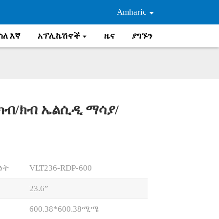
Amharic
ስለ እኛ
አፕሊኬሽኖች
ዜና
ያግኙን
 ክብ/ክብ ኤልሲዲ ማሳያ/
Loading...
Loading...
Loading..
Loading..
ነት
VLT236-RDP-600
23.6”
600.38*600.38ሚሜ