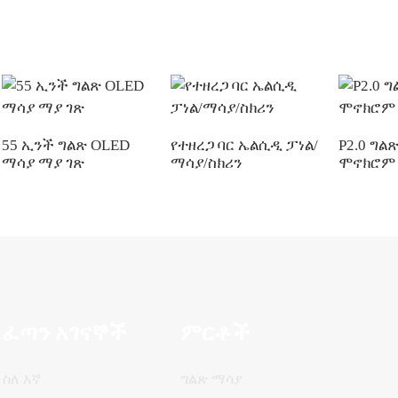
55 ኢንች ግልጽ OLED
የተዘረጋ ባር ኤልሲዲ ፓነል/
P2.0 ግል
ማሳያ ማያ ገጽ
ማሳያ/ስክሪን
ሞኖክሮም
ፈጣን አገናኞች
ምርቶች
ስለ እኛ
ግልጽ ማሳያ