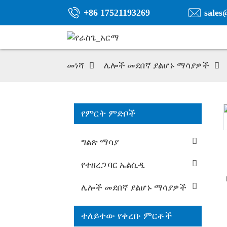
+86 17521193269
sales
መነሻ
ሌሎች መደበኛ ያልሆኑ ማሳያዎች
የምርት ምድቦች
ግልጽ ማሳያ
የተዘረጋ ባር ኤልሲዲ
ሌሎች መደበኛ ያልሆኑ ማሳያዎች
ተለይተው የቀረቡ ምርቶች