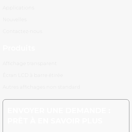
Applications
Nouvelles
Contactez-nous
Produits
Affichage transparent
Écran LCD à barre étirée
Autres affichages non standard
ENVOYER UNE DEMANDE :
PRÊT À EN SAVOIR PLUS