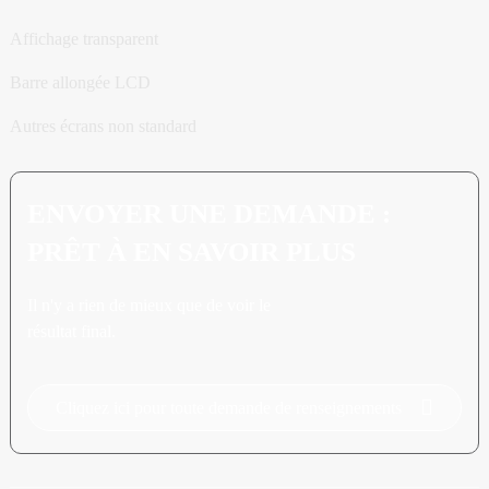
Affichage transparent
Barre allongée LCD
Autres écrans non standard
ENVOYER UNE DEMANDE :
PRÊT À EN SAVOIR PLUS
Il n'y a rien de mieux que de voir le
résultat final.
Cliquez ici pour toute demande de renseignements