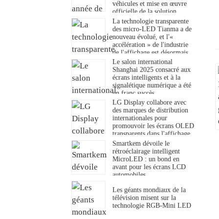
véhicules et mise en œuvre
officielle de la solution
d’interaction entièrement en
La technologie transparente
verre
des micro-LED Tianma a de
nouveau évolué, et l'«
accélération » de l'industrie
de l'affichage est désormais
pleinement lancée.
Le salon international
Shanghai 2025 consacré aux
écrans intelligents et à la
signalétique numérique a été
un franc succès.
LG Display collabore avec
des marques de distribution
internationales pour
promouvoir les écrans OLED
transparents dans l'affichage
numérique haut de gamme.
Smartkem dévoile le
rétroéclairage intelligent
MicroLED : un bond en
avant pour les écrans LCD
automobiles
Les géants mondiaux de la
télévision misent sur la
technologie RGB-Mini LED