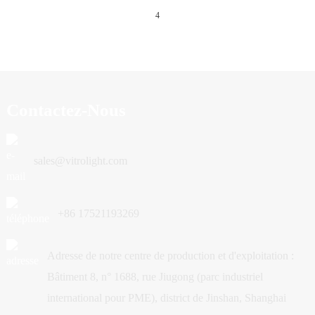
4
Contactez-Nous
sales@vitrolight.com
+86 17521193269
Adresse de notre centre de production et d'exploitation :
Bâtiment 8, n° 1688, rue Jiugong (parc industriel
international pour PME), district de Jinshan, Shanghai