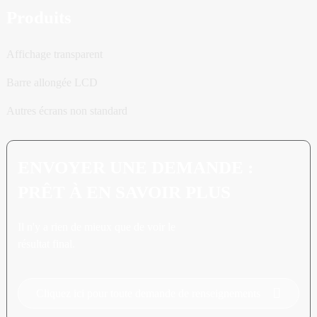
Produits
Affichage transparent
Barre allongée LCD
Autres écrans non standard
ENVOYER UNE DEMANDE :
PRÊT À EN SAVOIR PLUS
Il n'y a rien de mieux que de voir le
résultat final.
Cliquez ici pour toute demande de renseignements