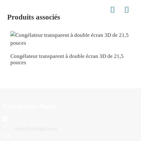
Produits associés
1
Congélateur transparent à double écran 3D de 21,5
pouces
Contactez-Nous
sales@vitrolight.com