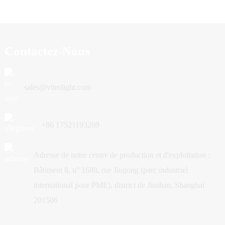
Contactez-Nous
sales@vitrolight.com
+86 17521193269
Adresse de notre centre de production et d'exploitation :
Bâtiment 8, n° 1688, rue Jiugong (parc industriel
international pour PME), district de Jinshan, Shanghai
201506