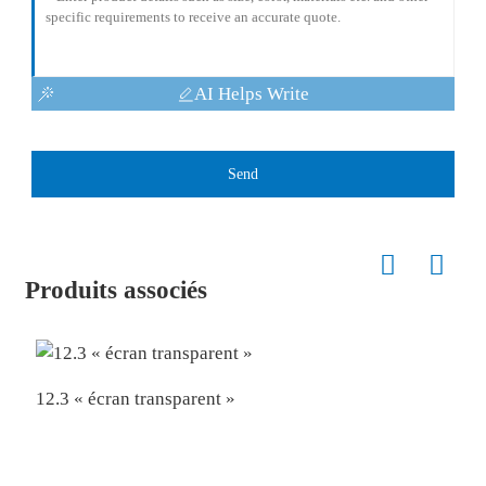
AI Helps Write
Send
Produits associés
12.3 « écran transparent »
4