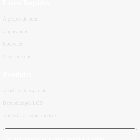
Liens Rapides
À propos de nous
Applications
Nouvelles
Contactez-nous
Produits
Affichage transparent
Barre allongée LCD
Autres écrans non standard