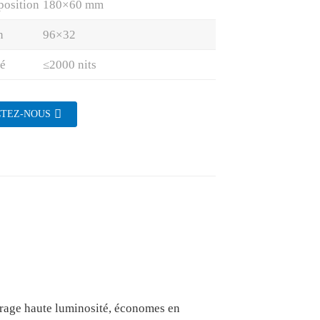
position
180×60 mm
n
96×32
é
≤2000 nits
TEZ-NOUS
irage haute luminosité, économes en