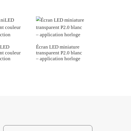
iLED
Écran LED miniature
nt couleur
transparent P2.0 blanc
Écran LED miniatu
ction
– application horloge
transparent P2.0 b
– Application pour
aquarium