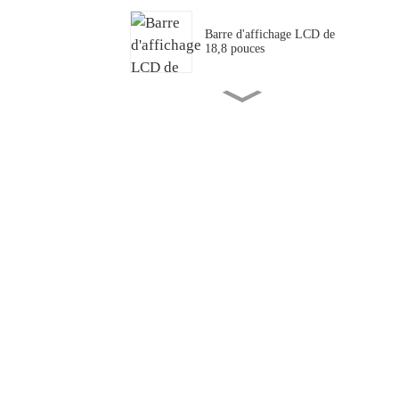
Barre d'affichage LCD de
18,8 pouces
Panneau/écran LCD 43,1"
pour barres de transport PIS
Mini LED transparente
couleur P1.25
P1.875 Mini LED
transparente à couverture
complète
55 « Application de lot de
congélation transparente »