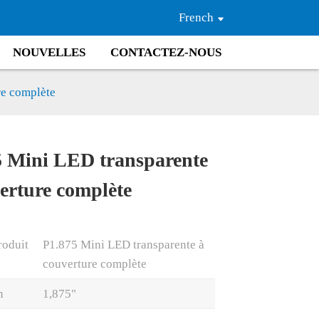
French
NOUVELLES
CONTACTEZ-NOUS
re complète
5 Mini LED transparente
Loading...
Loading...
erture complète
roduit
P1.875 Mini LED transparente à
couverture complète
n
1,875"