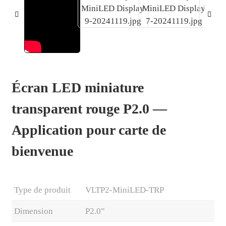
Écran LED miniature
transparent rouge P2.0 —
Application pour carte de
bienvenue
.
Type de produit
VLTP2-MiniLED-TRP
Dimension
P2.0”