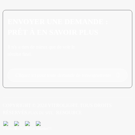
ENVOYER UNE DEMANDE :
PRÊT À EN SAVOIR PLUS
Il n'y a rien de mieux que de voir le
résultat final.
Cliquez ici pour toute demande de renseignements
COPYRIGHT © 2024 VITROLIGHT. TOUS DROITS
RÉSERVÉS.
RESOURCE
PLAN DU SITE,