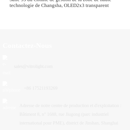
technologie de Changsha, OLED2x3 transparent
Contactez-Nous
sales@vitrolight.com
+86 17521193269
Adresse de notre centre de production et d'exploitation :
Bâtiment 8, n° 1688, rue Jiugong (parc industriel
international pour PME), district de Jinshan, Shanghai