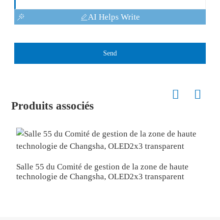
AI Helps Write
Send
Produits associés
É
Salle 55 du Comité de gestion de la zone de haute
technologie de Changsha, OLED2x3 transparent