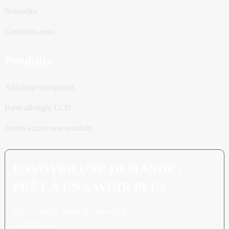
Nouvelles
Contactez-nous
Produits
Affichage transparent
Barre allongée LCD
Autres écrans non standard
ENVOYER UNE DEMANDE :
PRÊT À EN SAVOIR PLUS
Il n'y a rien de mieux que de voir le
résultat final.