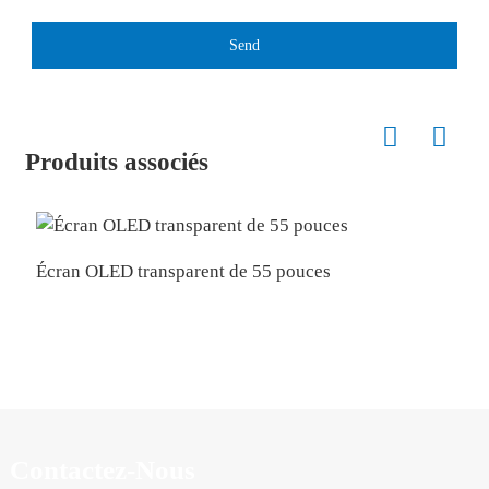
Send
Produits associés
Écran OLED transparent de 55 pouces
É
Contactez-Nous