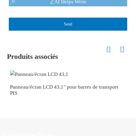
AI Helps Write
Send
Produits associés
Panneau/écran LCD 43,1" pour barres de transport
É
PIS
Contactez-Nous