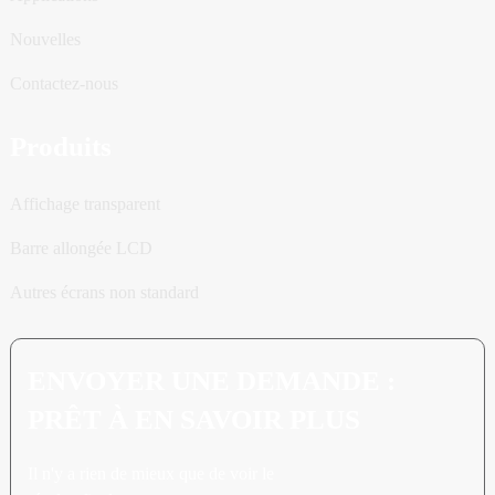
Nouvelles
Contactez-nous
Produits
Affichage transparent
Barre allongée LCD
Autres écrans non standard
ENVOYER UNE DEMANDE :
PRÊT À EN SAVOIR PLUS
Il n'y a rien de mieux que de voir le