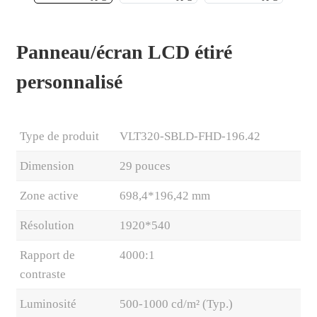
Panneau/écran LCD étiré
personnalisé
Type de produit
VLT320-SBLD-FHD-196.42
Dimension
29 pouces
Zone active
698,4*196,42 mm
.
Résolution
1920*540
Rapport de
4000:1
contraste
Luminosité
500-1000 cd/m² (Typ.)