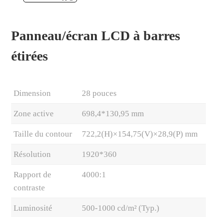
Panneau/écran LCD à barres
étirées
Dimension
28 pouces
Zone active
698,4*130,95 mm
Taille du contour
722,2(H)×154,75(V)×28,9(P) mm
.
Résolution
1920*360
Rapport de
4000:1
contraste
Luminosité
500-1000 cd/m² (Typ.)