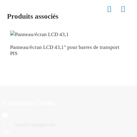
Produits associés
Panneau/écran LCD 43,1" pour barres de transport
P
PIS
Contactez-Nous
sales@vitrolight.com