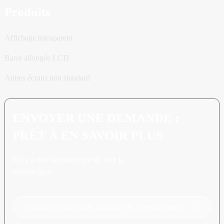
Produits
Affichage transparent
Barre allongée LCD
Autres écrans non standard
ENVOYER UNE DEMANDE :
PRÊT À EN SAVOIR PLUS
Il n'y a rien de mieux que de voir le
résultat final.
Cliquez ici pour toute demande de renseignements