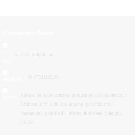
Contactez-Nous
sales@vitrolight.com
+86 17521193269
Adresse de notre centre de production et d'exploitation :
Bâtiment 8, n° 1688, rue Jiugong (parc industriel
international pour PME), district de Jinshan, Shanghai
201506