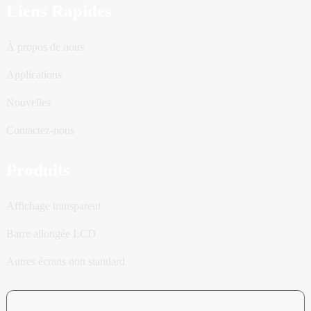
Liens Rapides
À propos de nous
Applications
Nouvelles
Contactez-nous
Produits
Affichage transparent
Barre allongée LCD
Autres écrans non standard