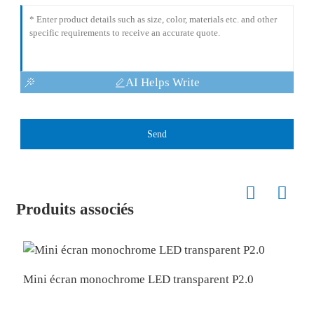
AI Helps Write
Send
Produits associés
Mini écran monochrome LED transparent P2.0
P