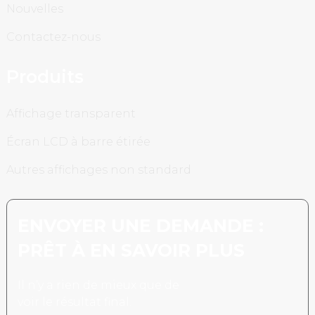
Nouvelles
Contactez-nous
Produits
Affichage transparent
Écran LCD à barre étirée
Autres affichages non standard
ENVOYER UNE DEMANDE :
PRÊT À EN SAVOIR PLUS
Il n’y a rien de mieux que de
voir le résultat final.