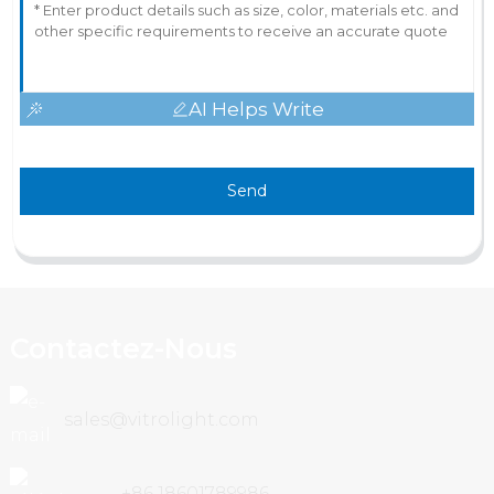
AI Helps Write
Send
Contactez-Nous
sales@vitrolight.com
+86 18601789986