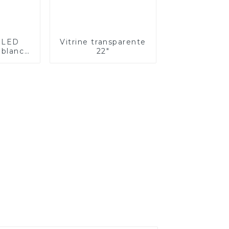
n LED
Vitrine transparente
 blanc
22"
ication
e