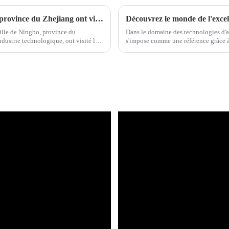
Les dirigeants du district de Fenghua de la province du Zhejiang ont visité Shanghai Jiushan Electronic Technology Co., LTD
Découvrez le monde de l'exce
ville de Ningbo, province du
Dans le domaine des technologies d'af
industrie technologique, ont visité le
s'impose comme une référence grâce à 
La technologie d'affichage direct Min