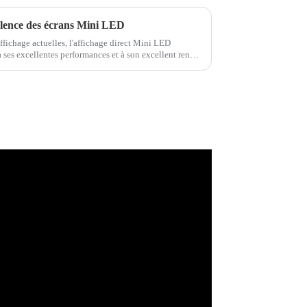
llence des écrans Mini LED
fichage actuelles, l'affichage direct Mini LED
ses excellentes performances et à son excellent rendu.
i LED utilise...