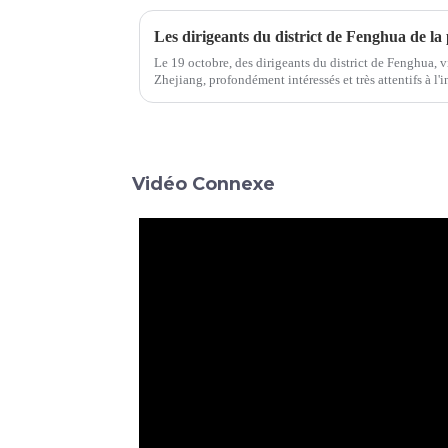
Le 19 octobre, des dirigeants du district de Fenghua, 
Zhejiang, profondément intéressés et très attentifs à l'
Shanghai Jiushan Electronic Technology C...
Vidéo Connexe