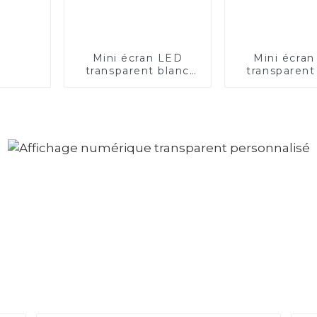
Mini écran LED
Mini écra
transparent blanc
transparent
P2.0 — Application
P2.0 — appl
de traduction
horlog