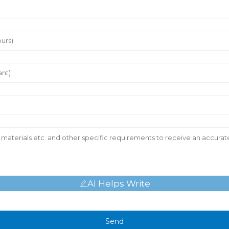
AI Helps Write
Send