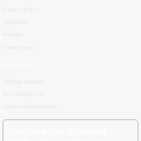
À propos de nous
Applications
Nouvelles
Contactez-nous
Produits
Affichage transparent
Barre allongée LCD
Autres écrans non standard
ENVOYER UNE DEMANDE :