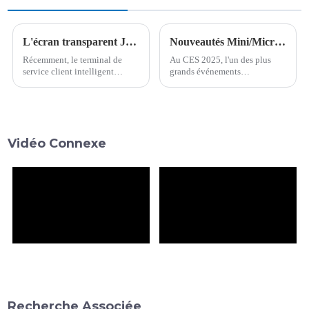
L'écran transparent JDI peut traduire 10 langues en quelques secondes, aidant le métro de Shenzhen à réaliser une fonction de service client intelligent multilingue !
Nouveautés Mini/Micro LED au CES 2025 : à la pointe de la nouvelle tendance des écrans haut de gamme
Récemment, le terminal de
Au CES 2025, l'un des plus
service client intelligent
grands événements
multilingue équipé d'un écran
technologiques mondiaux, les
transparent JDI 20,8" Rælclear
grandes marques ont présenté
a été testé en ligne à la station
leurs technologies d'affichage
de l'aéroport du métro de
les plus innovantes. Les Mini
Shenzhen.
LED et Micro LED ont été les
Vidéo Connexe
vedettes,...
Recherche Associée