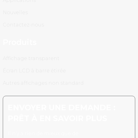
Applications
Nouvelles
Contactez-nous
Produits
Affichage transparent
Écran LCD à barre étirée
Autres affichages non standard
ENVOYER UNE DEMANDE :
PRÊT À EN SAVOIR PLUS
Il n’y a rien de mieux que de