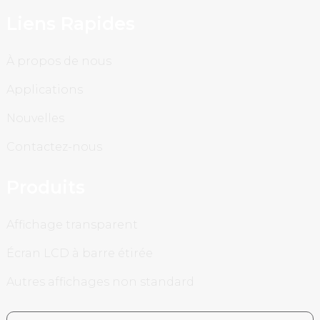
Liens Rapides
À propos de nous
Applications
Nouvelles
Contactez-nous
Produits
Affichage transparent
Écran LCD à barre étirée
Autres affichages non standard