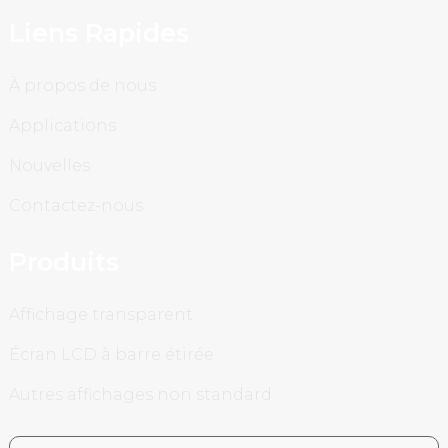
Liens Rapides
À propos de nous
Applications
Nouvelles
Contactez-nous
Produits
Affichage transparent
Écran LCD à barre étirée
Autres affichages non standard