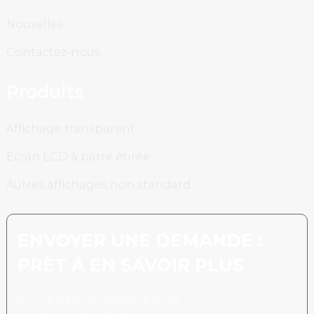
Nouvelles
Contactez-nous
Produits
Affichage transparent
Écran LCD à barre étirée
Autres affichages non standard
ENVOYER UNE DEMANDE :
PRÊT À EN SAVOIR PLUS
Il n’y a rien de mieux que de