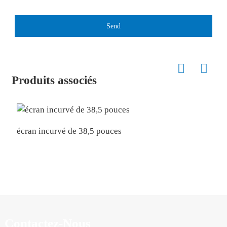
Send
Produits associés
écran incurvé de 38,5 pouces
2
Contactez-Nous