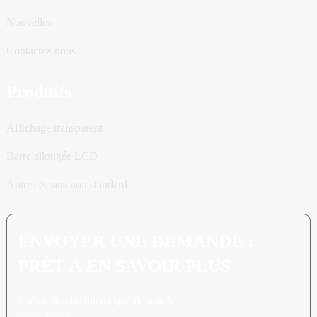
Nouvelles
Contactez-nous
Produits
Affichage transparent
Barre allongée LCD
Autres écrans non standard
ENVOYER UNE DEMANDE :
PRÊT À EN SAVOIR PLUS
Il n'y a rien de mieux que de voir le