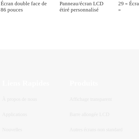
Écran double face de
Panneau/écran LCD
29 « Écra
86 pouces
étiré personnalisé
»
Liens Rapides
Produits
À propos de nous
Affichage transparent
Applications
Barre allongée LCD
Nouvelles
Autres écrans non standard