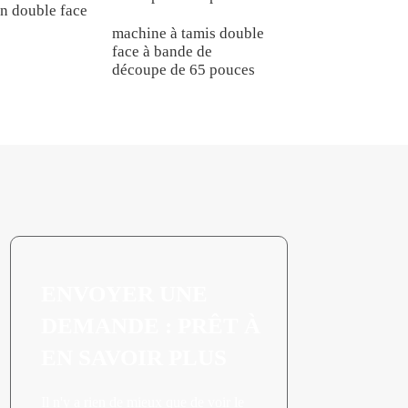
n double face
machine à tamis double
machine à tamis d
face à bande de
face à bande de
découpe de 65 pouces
découpe de 75 pou
ENVOYER UNE
DEMANDE : PRÊT À
EN SAVOIR PLUS
Il n'y a rien de mieux que de voir le