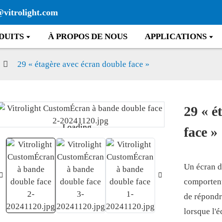
@vitrolight.com
DUITS
À PROPOS DE NOUS
APPLICATIONS
29 « étagère avec écran double face »
29 « é
Loading...
Loading...
face »
Un écran d
comportent
de répondr
lorsque l'é