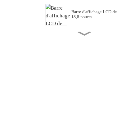
Barre d'affichage LCD de
18,8 pouces
Panneau/écran LCD 43,1"
pour barres de transport PIS
Mini LED transparente
couleur P1.25
P1.875 Mini LED
transparente à couverture
complète
55 « Application de lot de
congélation transparente »