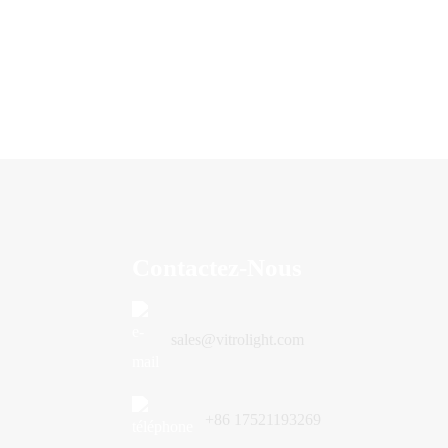
Contactez-Nous
sales@vitrolight.com
+86 17521193269