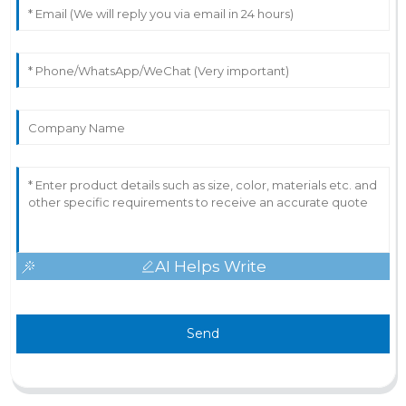
AI Helps Write
Send