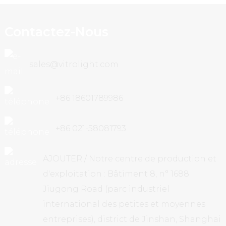
Contactez-Nous
sales@vitrolight.com
+86 18601789986
+86 021-58081793
AJOUTER / Notre centre de production et
d'exploitation : Bâtiment 8, n° 1688
Jiugong Road (parc industriel
international des petites et moyennes
entreprises), district de Jinshan, Shanghai