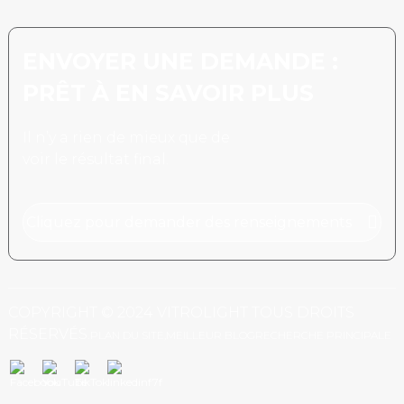
ENVOYER UNE DEMANDE :
PRÊT À EN SAVOIR PLUS
Il n’y a rien de mieux que de
voir le résultat final.
Cliquez pour demander des renseignements
COPYRIGHT © 2024 VITROLIGHT TOUS DROITS
RÉSERVÉS.
PLAN DU SITE,
MEILLEUR BLOG
RECHERCHE PRINCIPALE