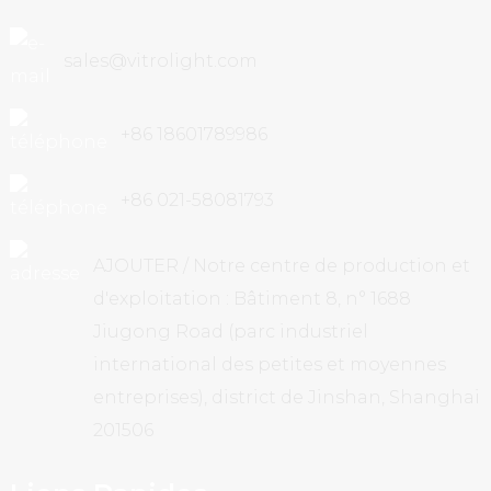
sales@vitrolight.com
+86 18601789986
+86 021-58081793
AJOUTER / Notre centre de production et
d'exploitation : Bâtiment 8, n° 1688
Jiugong Road (parc industriel
international des petites et moyennes
entreprises), district de Jinshan, Shanghai
201506