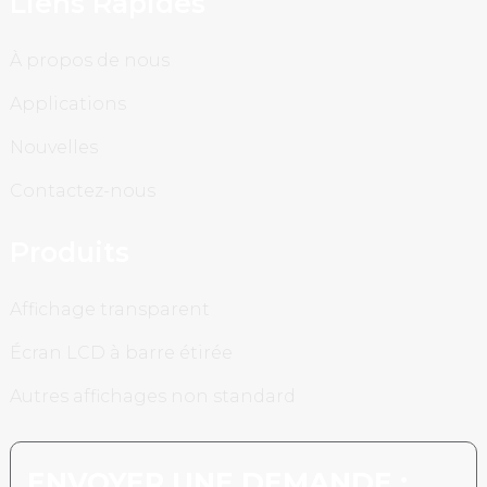
Liens Rapides
À propos de nous
Applications
Nouvelles
Contactez-nous
Produits
Affichage transparent
Écran LCD à barre étirée
Autres affichages non standard
ENVOYER UNE DEMANDE :