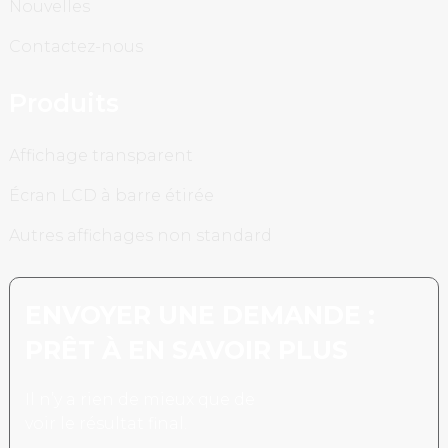
Nouvelles
Contactez-nous
Produits
Affichage transparent
Écran LCD à barre étirée
Autres affichages non standard
ENVOYER UNE DEMANDE :
PRÊT À EN SAVOIR PLUS
Il n’y a rien de mieux que de
voir le résultat final.