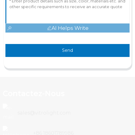
AI Helps Write
Send
Contactez-Nous
sales@vitrolight.com
+86 18601789986