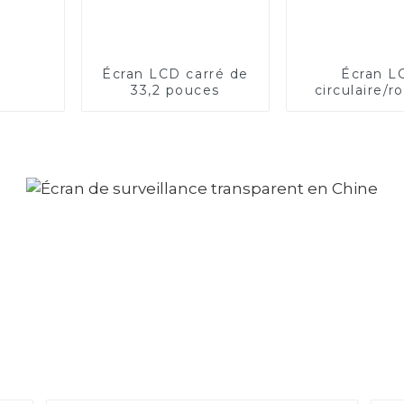
Écran LCD carré de
Écran L
33,2 pouces
circulaire/r
23,6 pou