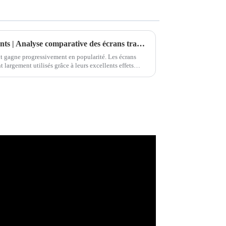
L'avenir des écrans transparents | Analyse comparative des écrans transparents OLED de 30, 55 et 77 pouces
nt gagne progressivement en popularité. Les écrans
t largement utilisés grâce à leurs excellents effets
ence…