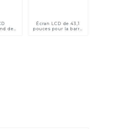
CD
Écran LCD de 43,1
ond de
pouces pour la barre
ces
PIS de transport