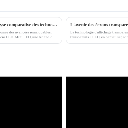
Mini LED, OLED et Micro LED : une analyse comparative des technologies d'affichage
 connu des avancées remarquables,
La technologie d'affichage transpare
icro LED. Mini LED, une technologie
transparents OLED, en particulier, son
d'affichage et à leur grande transpar