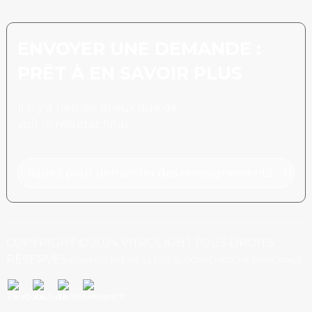
ENVOYER UNE DEMANDE :
PRÊT À EN SAVOIR PLUS
Il n’y a rien de mieux que de
voir le résultat final.
Cliquez pour demander des renseignements
COPYRIGHT © 2024 VITROLIGHT TOUS DROITS
RÉSERVÉS.
PLAN DU SITE,
MEILLEUR BLOG
RECHERCHE PRINCIPALE