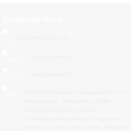
Contactez-Nous
sales@vitrolight.com
+86 18601789986
+86 021-58081793
AJOUTER / Notre centre de production et
d'exploitation : Bâtiment 8, n° 1688
Jiugong Road (parc industriel
international des petites et moyennes
entreprises), district de Jinshan, Shanghai