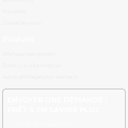
Applications
Nouvelles
Contactez-nous
Produits
Affichage transparent
Écran LCD à barre étirée
Autres affichages non standard
ENVOYER UNE DEMANDE :
PRÊT À EN SAVOIR PLUS
Il n’y a rien de mieux que de