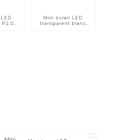
n LED
Mini écran LED
t P2.0
transparent blanc
lanc —
P2.0 — Application
n au
hôte informatique
e place
ing