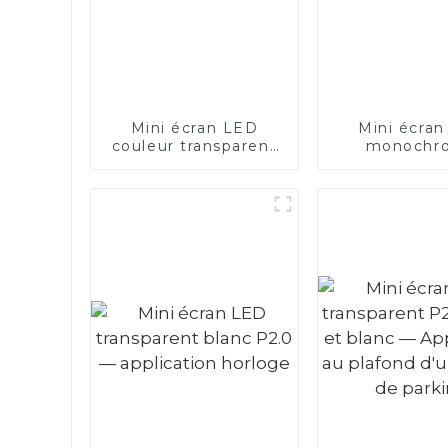
Mini écran LED
Mini écra
couleur transparent
monochr
P0.75 de 7,5 pouces
transparen