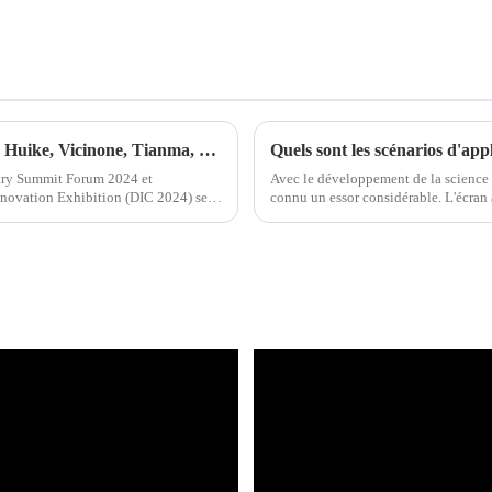
DIC 2024 Une liste des expositions de BOE, Huike, Vicinone, Tianma, Hehui, JDI et d'autres usines de panneaux
Quels sont les scénarios d'app
ustry Summit Forum 2024 et
Avec le développement de la science e
nnovation Exhibition (DIC 2024) se
connu un essor considérable. L'écran 
développement de la science et de la t