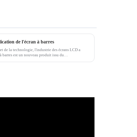
lication de l'écran à barres
t de la technologie, l'industrie des écrans LCD a
à barres est un nouveau produit issu du
echnologie. Il existe désormais...