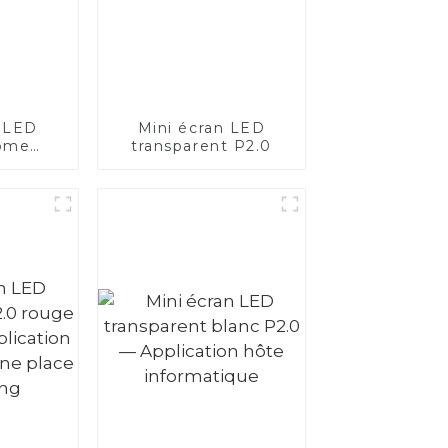
n LED
Mini écran LED
ome
transparent P2.0
t P2.0