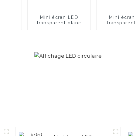
Mini écran LED
Mini écra
transparent blanc
transparen
P2.0 — application
rouge et b
horloge
Applicatio
plafond d'un
de park