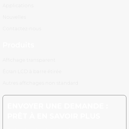
Applications
Nouvelles
Contactez-nous
Produits
Affichage transparent
Écran LCD à barre étirée
Autres affichages non standard
ENVOYER UNE DEMANDE :
PRÊT À EN SAVOIR PLUS