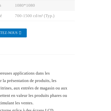
n
1080*1080
é
700-1500 cd/m² (Typ.)
TEZ-NOUS
reuses applications dans les
 la présentation de produits, les
itrines, aux entrées de magasin ou aux
 mettent en valeur les produits phares ou
stimulant les ventes.
octurne grâce à des écrans LCD