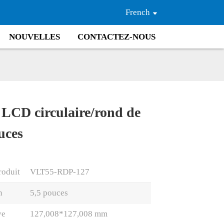
French
NOUVELLES
CONTACTEZ-NOUS
s
LCD circulaire/rond de
Loading...
Loading...
Loading..
Loading..
uces
roduit
VLT55-RDP-127
n
5,5 pouces
ve
127,008*127,008 mm