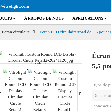
@vitrolight.com
DUITS
À PROPOS DE NOUS
APPLICATIONS
Écran circulaire
Écran LCD circulaire/rond de 5,5 pouce
Écran 
Loading...
Loading...
5,5 po
Type de p
Dimensio
Zone acti