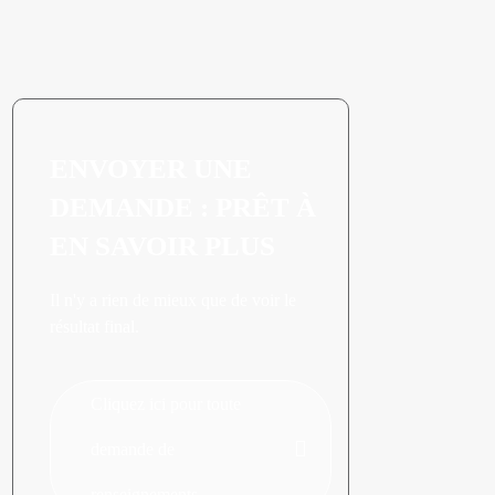
ENVOYER UNE
DEMANDE : PRÊT À
EN SAVOIR PLUS
Il n'y a rien de mieux que de voir le
résultat final.
Cliquez ici pour toute
demande de
renseignements