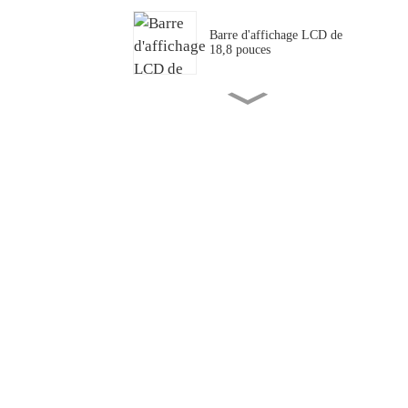
Barre d'affichage LCD de
18,8 pouces
Panneau/écran LCD 43,1"
pour barres de transport PIS
Mini LED transparente
couleur P1.25
P1.875 Mini LED
transparente à couverture
complète
55 « Application de lot de
congélation transparente »