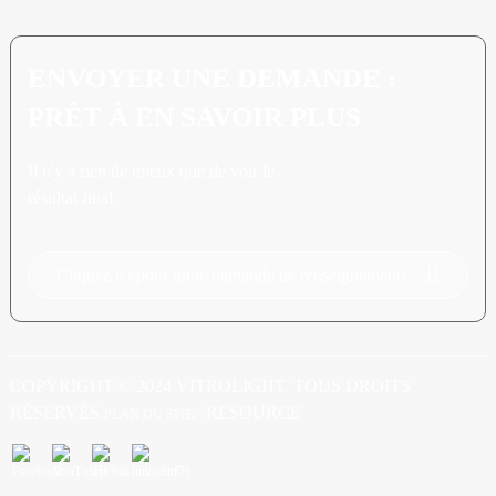
ENVOYER UNE DEMANDE :
PRÊT À EN SAVOIR PLUS
Il n'y a rien de mieux que de voir le
résultat final.
Cliquez ici pour toute demande de renseignements
COPYRIGHT © 2024 VITROLIGHT. TOUS DROITS
RÉSERVÉS.
RESOURCE
PLAN DU SITE,