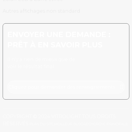
Autres affichages non standard
ENVOYER UNE DEMANDE :
PRÊT À EN SAVOIR PLUS
Il n’y a rien de mieux que de
voir le résultat final.
Cliquez pour demander des renseignements
COPYRIGHT © 2024 VITROLIGHT TOUS DROITS
RÉSERVÉS.
PLAN DU SITE,
MEILLEUR BLOG
RECHERCHE PRINCIPALE