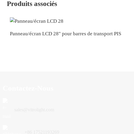
Produits associés
Panneau/écran LCD 28" pour barres de transport PIS
P
t
Contactez-Nous
sales@vitrolight.com
+86 17521193269