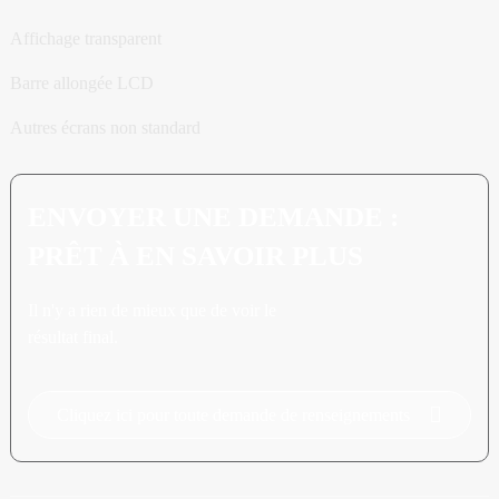
Affichage transparent
Barre allongée LCD
Autres écrans non standard
ENVOYER UNE DEMANDE :
PRÊT À EN SAVOIR PLUS
Il n'y a rien de mieux que de voir le
résultat final.
Cliquez ici pour toute demande de renseignements