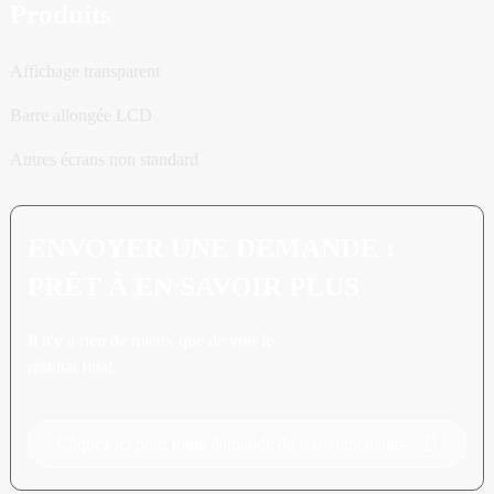
Produits
Affichage transparent
Barre allongée LCD
Autres écrans non standard
ENVOYER UNE DEMANDE :
PRÊT À EN SAVOIR PLUS
Il n'y a rien de mieux que de voir le
résultat final.
Cliquez ici pour toute demande de renseignements