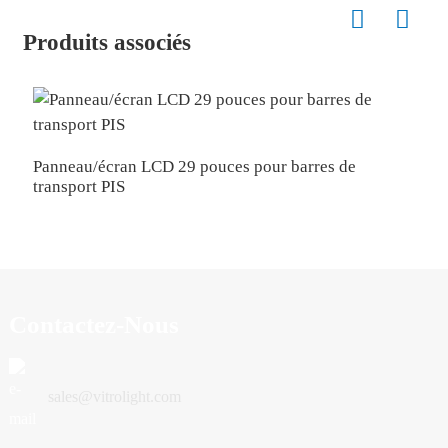
Produits associés
P
P
Panneau/écran LCD 29 pouces pour barres de
transport PIS
Contactez-Nous
sales@vitrolight.com