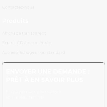
Contactez-nous
Produits
Affichage transparent
Écran LCD à barre étirée
Autres affichages non standard
ENVOYER UNE DEMANDE :
PRÊT À EN SAVOIR PLUS
Il n’y a rien de mieux que de
voir le résultat final.