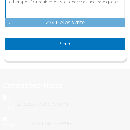
AI Helps Write
Send
Contactez-Nous
sales@vitrolight.com
+86 18601789986