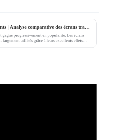
L'avenir des écrans transparents | Analyse comparative des écrans transparents OLED de 30, 55 et 77 pouces
nt gagne progressivement en popularité. Les écrans
t largement utilisés grâce à leurs excellents effets
ence…