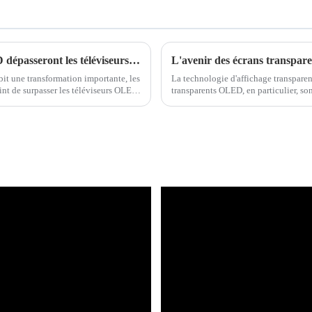
Les téléviseurs LCD rétroéclairés Mini LED dépasseront les téléviseurs OLED d'ici 2025 : évolution du marché et expansion des capacités
it une transformation importante, les
La technologie d'affichage transpare
int de surpasser les téléviseurs OLED
transparents OLED, en particulier, son
motivé...
d'affichage et à leur grande transpar