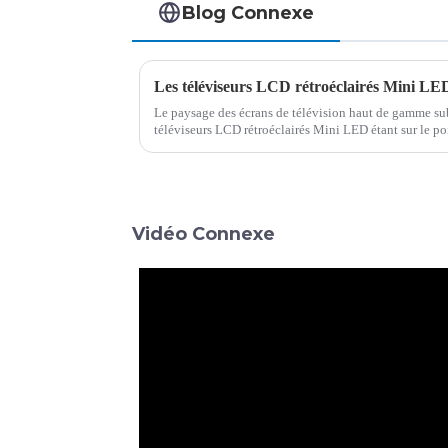
Blog Connexe
Le paysage des écrans de télévision haut de gamme sub
téléviseurs LCD rétroéclairés Mini LED étant sur le po
en termes d'expéditions d'ici 2025. Ce changement est 
Vidéo Connexe