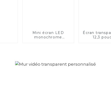
Mini écran LED
Écran transp
monochrome
12,3 pou
transparent P2.0