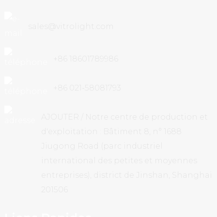
sales@vitrolight.com
+86 18601789986
+86 021-58081793
AJOUTER / Notre centre de production et
d'exploitation : Bâtiment 8, n° 1688
Jiugong Road (parc industriel
international des petites et moyennes
entreprises), district de Jinshan, Shanghai
201506