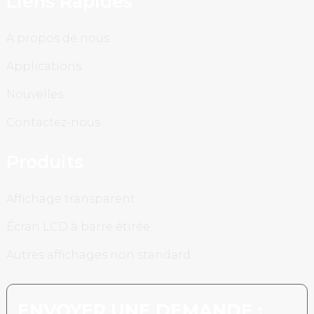
Liens Rapides
À propos de nous
Applications
Nouvelles
Contactez-nous
Produits
Affichage transparent
Écran LCD à barre étirée
Autres affichages non standard
ENVOYER UNE DEMANDE :