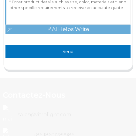
AI Helps Write
Send
Contactez-Nous
sales@vitrolight.com
+86 18601789986