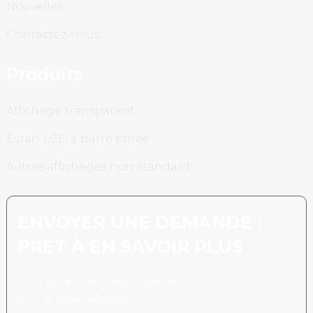
Nouvelles
Contactez-nous
Produits
Affichage transparent
Écran LCD à barre étirée
Autres affichages non standard
ENVOYER UNE DEMANDE :
PRÊT À EN SAVOIR PLUS
Il n’y a rien de mieux que de
voir le résultat final.