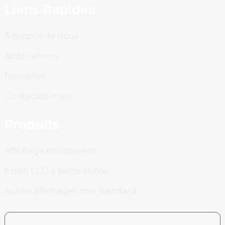
Liens Rapides
À propos de nous
Applications
Nouvelles
Contactez-nous
Produits
Affichage transparent
Écran LCD à barre étirée
Autres affichages non standard