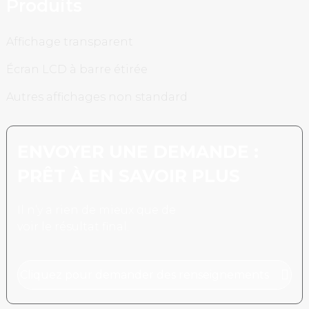
Produits
Affichage transparent
Écran LCD à barre étirée
Autres affichages non standard
ENVOYER UNE DEMANDE :
PRÊT À EN SAVOIR PLUS
Il n’y a rien de mieux que de
voir le résultat final.
Cliquez pour demander des renseignements