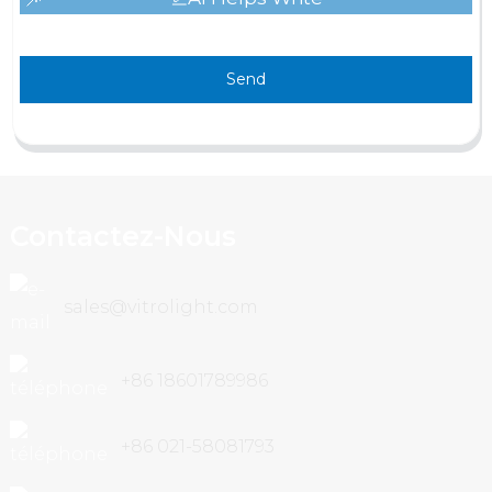
Send
Contactez-Nous
sales@vitrolight.com
+86 18601789986
+86 021-58081793