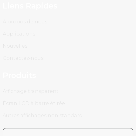
Liens Rapides
À propos de nous
Applications
Nouvelles
Contactez-nous
Produits
Affichage transparent
Écran LCD à barre étirée
Autres affichages non standard