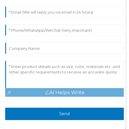
AI Helps Write
Send