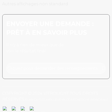
Autres affichages non standard
ENVOYER UNE DEMANDE :
PRÊT À EN SAVOIR PLUS
Il n’y a rien de mieux que de
voir le résultat final.
Cliquez pour demander des renseignements
COPYRIGHT © 2024 VITROLIGHT TOUS DROITS
RÉSERVÉS.
PLAN DU SITE,
MEILLEUR BLOG
RECHERCHE PRINCIPALE