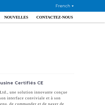
French
NOUVELLES
CONTACTEZ-NOUS
usine Certifiés CE
td., une solution innovante conçue
on interface conviviale et à son
menu, de commander et de payer de