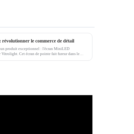
révolutionner le commerce de détail
 un produit exceptionnel : l'écran MiniLED
 Vitrolight. Cet écran de pointe fait fureur dans le