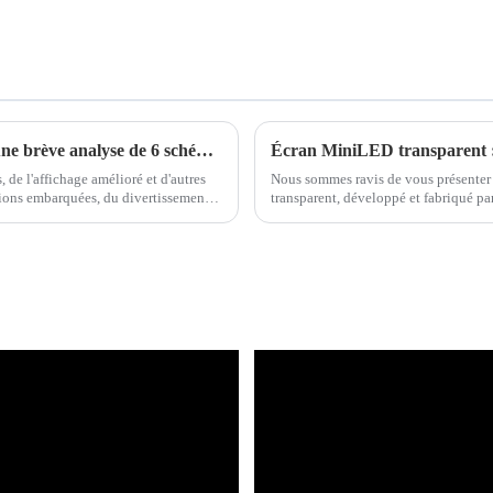
Affichage transparent embarqué à venir : une brève analyse de 6 schémas populaires
Écran MiniLED transparent : 
de l'affichage amélioré et d'autres
Nous sommes ravis de vous présenter
tions embarquées, du divertissement,
transparent, développé et fabriqué par
ra...
commerce de détail.