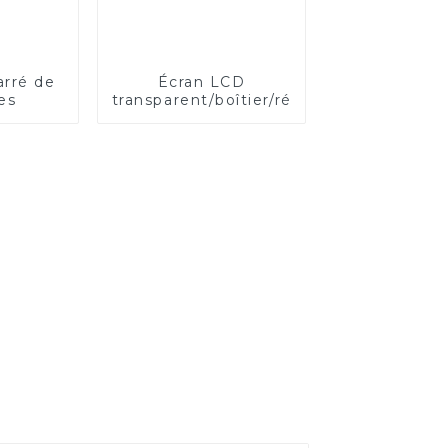
arré de
Écran LCD
es
transparent/boîtier/réfrigérateur