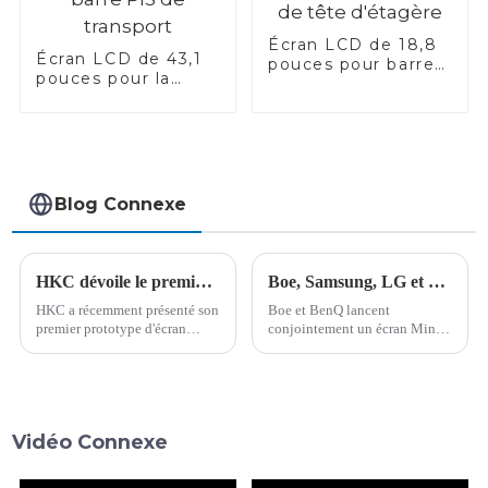
Écran LCD de 18,8
Écran LCD de 43,1
pouces pour barre
pouces pour la
de tête d'étagère
barre PIS de
transport
Blog Connexe
HKC dévoile le premier prototype d'écran MicroLED, ouvrant la voie aux écrans de nouvelle génération
Boe, Samsung, LG et d'autres entreprises Mini LED derniers développements
HKC a récemment présenté son
Boe et BenQ lancent
premier prototype d'écran
conjointement un écran Mini
microLED, marquant une
LED pour l'e-sport. Le
avancée majeure dans le
développement fulgurant du
domaine de l'affichage. La
marché de l'e-sport est
dalle de 6,67 pouces, d'une
indissociable des progrès
résolution de 100 PPI (environ
constants de la technologie
Vidéo Connexe
100 ppp), est…
d'affichage. Chaque petite
innovation technique...