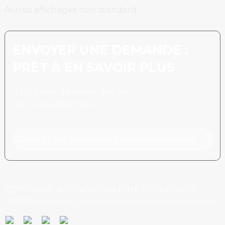
Autres affichages non standard
ENVOYER UNE DEMANDE :
PRÊT À EN SAVOIR PLUS
Il n’y a rien de mieux que de
voir le résultat final.
Cliquez pour demander des renseignements
COPYRIGHT © 2024 VITROLIGHT TOUS DROITS
RÉSERVÉS.
PLAN DU SITE,
MEILLEUR BLOG
RECHERCHE PRINCIPALE